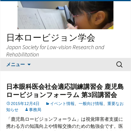
日本ロービジョン学会
Japan Society for Low-vision Research and
Rehabilitation
コ
検
メニュー
ン
索:
テ
ン
日本眼科医会社会適応訓練講習会 鹿児島
ツ
ロービジョンフォーラム 第3回講習会
へ
ス
2015年12月4日
イベント情報
、
一般向け情報
、
重要なお
知らせ
事務局
キ
ッ
「鹿児島ロービジョンフォーラム」は視覚障害者支援に
プ
携わる方の知識向上や情報交換のための勉強会です。医