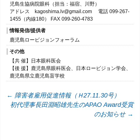
児島生協病院眼科（担当：福宿、川野）
アドレス kagoshima.lv@gmail.com 電話 099-267-
1455（内線180） FAX 099-260-4783
情報発信/提供者
鹿児島ロービジョンフォーラム
その他
【共 催】日本眼科医会
【後 援】鹿児島県眼科医会、日本ロービジョン学会、
鹿児島県立鹿児島盲学校
投
←
障害者雇用促進情報（Ｈ27.11.30号）
初代理事長田淵昭雄先生のAPAO Award受賞
稿
のお知らせ
→
ナ
ビ