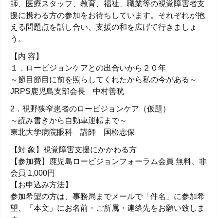
師、医療スタッフ、教育、福祉、職業等の視覚障害者支
援に携わる方の参加をお待ちしています。それぞれが抱
える問題点を話し合い、支援の和を広げて行きましょ
う。
【内 容】
１．ロービジョンケアとの出合いから２０年
～節目節目に前を照らしてくれたから私の今がある～
JRPS鹿児島支部会長 中村善晄
2．視野狭窄患者のロービジョンケア（仮題）
～読み書きから自動車運転まで～
東北大学病院眼科 講師 国松志保
【対 象】視覚障害支援にかかわる方
【参加費】鹿児島ロービジョンフォーラム会員 無料、非
会員 1,000円
【お申込み方法】
参加希望の方は、事務局までメールで「件名」に参加希
望、「本文」にお名前・ご所属・連絡先をお願い致しま