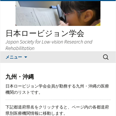
日本ロービジョン学会
Japan Society for Low-vision Research and
Rehabilitation
コ
検
メニュー
ン
索:
テ
ン
九州・沖縄
ツ
へ
日本ロービジョン学会会員が勤務する九州・沖縄の医療
ス
機関のリストです。
キ
ッ
下記都道府県名をクリックすると、ページ内の各都道府
プ
県別医療機関情報に移動します。