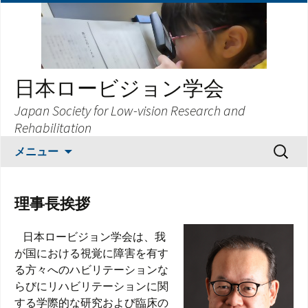
日本ロービジョン学会
Japan Society for Low-vision Research and
Rehabilitation
コ
検
メニュー
ン
索:
テ
ン
理事長挨拶
ツ
へ
日本ロービジョン学会は、我
ス
が国における視覚に障害を有す
キ
る方々へのハビリテーションな
ッ
らびにリハビリテーションに関
プ
する学際的な研究および臨床の