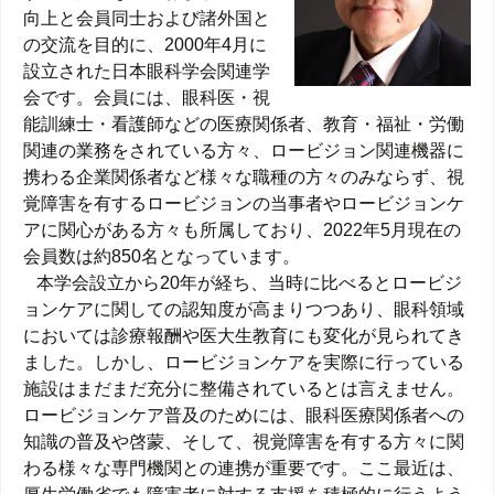
向上と会員同士および諸外国と
の交流を目的に、2000年4月に
設立された日本眼科学会関連学
会です。会員には、眼科医・視
能訓練士・看護師などの医療関係者、教育・福祉・労働
関連の業務をされている方々、ロービジョン関連機器に
携わる企業関係者など様々な職種の方々のみならず、視
覚障害を有するロービジョンの当事者やロービジョンケ
アに関心がある方々も所属しており、2022年5月現在の
会員数は約850名となっています。
本学会設立から20年が経ち、当時に比べるとロービジ
ョンケアに関しての認知度が高まりつつあり、眼科領域
においては診療報酬や医大生教育にも変化が見られてき
ました。しかし、ロービジョンケアを実際に行っている
施設はまだまだ充分に整備されているとは言えません。
ロービジョンケア普及のためには、眼科医療関係者への
知識の普及や啓蒙、そして、視覚障害を有する方々に関
わる様々な専門機関との連携が重要です。ここ最近は、