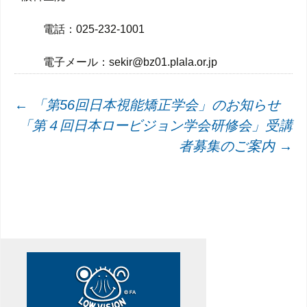
電話：025-232-1001
電子メール：sekir@bz01.plala.or.jp
投
←
「第56回日本視能矯正学会」のお知らせ
「第４回日本ロービジョン学会研修会」受講
稿
者募集のご案内
→
ナ
ビ
ゲ
ー
シ
ョ
ン