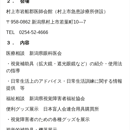
２． 会場
村上市岩船郡医師会館（村上市急患診療所併設）
〒958-0862 新潟県村上市若葉町10―7
TEL 0254-52-4666
３． 内容
医療相談 新潟県眼科医会
・視覚補助具（拡大鏡・遮光眼鏡など）の紹介・使用法
の指導
・日常生活上のアドバイス・日常生活訓練に関する情報
提供 等
福祉相談 新潟県視覚障害者福祉協会
便利グッズ展示 日本盲人会連合用具購買所
・視覚障害者のための各種グッズを展示
視覚的補助具・機器展示