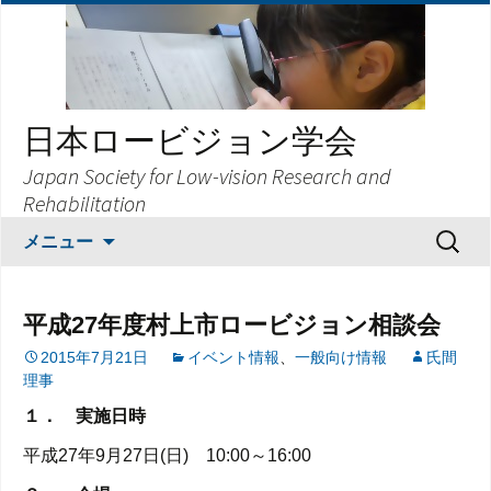
日本ロービジョン学会
Japan Society for Low-vision Research and
Rehabilitation
コ
検
メニュー
ン
索:
テ
ン
平成27年度村上市ロービジョン相談会
ツ
2015年7月21日
イベント情報
、
一般向け情報
氏間
へ
理事
ス
キ
１． 実施日時
ッ
平成27年9月27日(日) 10:00～16:00
プ