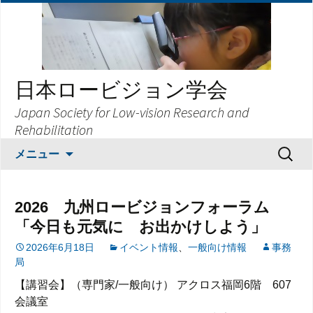
日本ロービジョン学会
Japan Society for Low-vision Research and
Rehabilitation
コ
検
メニュー
ン
索:
テ
ン
2026 九州ロービジョンフォーラム
ツ
「今日も元気に お出かけしよう」
へ
ス
2026年6月18日
イベント情報
、
一般向け情報
事務
局
キ
ッ
【講習会】（専門家/一般向け） アクロス福岡6階 607
プ
会議室