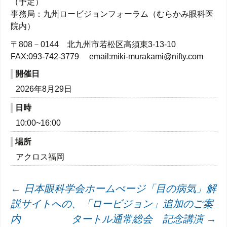
（予定）
事務局：九州ロービジョンフォーラム（むらかみ眼科医
院内）
〒808－0144 北九州市若松区高須東3-13-10
FAX:093-742-3779 email:miki-murakami@nifty.com
開催日
2026年8月29日
日時
10:00~16:00
場所
アクロス福岡
投
←
日本眼科学会ホームぺージ「目の病気」解
説サイトへの、「ロービジョン」追加のご案
稿
内
タートル通常総会 記念講演
→
ナ