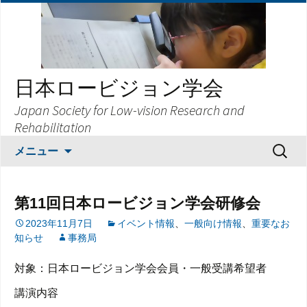
日本ロービジョン学会
Japan Society for Low-vision Research and
Rehabilitation
コ
検
メニュー
ン
索:
テ
ン
第11回日本ロービジョン学会研修会
ツ
2023年11月7日
イベント情報
、
一般向け情報
、
重要なお
へ
知らせ
事務局
ス
キ
対象：日本ロービジョン学会会員・一般受講希望者
ッ
プ
講演内容