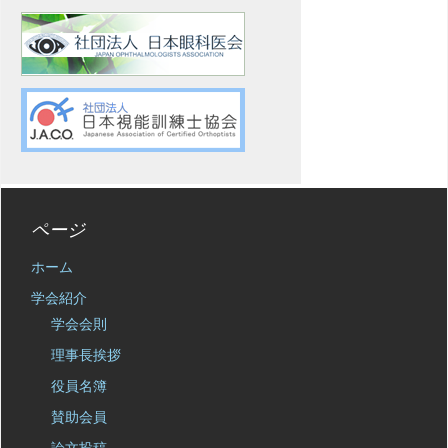
ページ
ホーム
学会紹介
学会会則
理事長挨拶
役員名簿
賛助会員