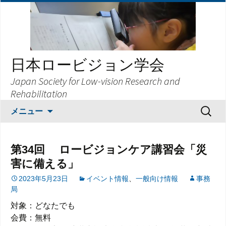
日本ロービジョン学会
Japan Society for Low-vision Research and
Rehabilitation
コ
検
メニュー
ン
索:
テ
ン
第34回 ロービジョンケア講習会「災
ツ
害に備える」
へ
ス
2023年5月23日
イベント情報
、
一般向け情報
事務
局
キ
ッ
対象：どなたでも
プ
会費：無料