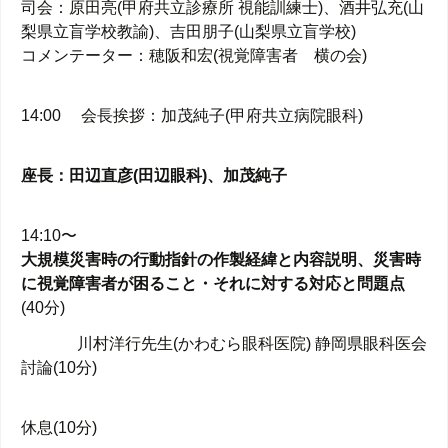
司会：原田亮(甲府共立診療所 視能訓練士)、酒井弘充(山
梨県立盲学校教諭)、吉田朋子(山梨県立盲学校)
コメンテーター：穂阪和宏(視覚障害者 横の会)
14:00 会長挨拶：加茂純子(甲府共立病院眼科)
座長：田辺直彦(田辺眼科)、加茂純子
14:10〜
大規模災害時の行動指針の作製経緯と内容説明、災害時
に視覚障害者が困ること・それに対する対応と問題点
(40分)
川村洋行先生(かわむら眼科医院) 静岡県眼科医会
討論(10分)
休息(10分)