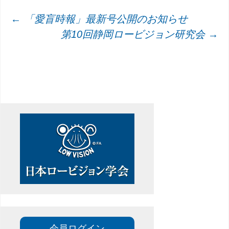
投
←
「愛盲時報」最新号公開のお知らせ
第10回静岡ロービジョン研究会
→
稿
ナ
ビ
ゲ
ー
シ
ョ
ン
会員ログイン