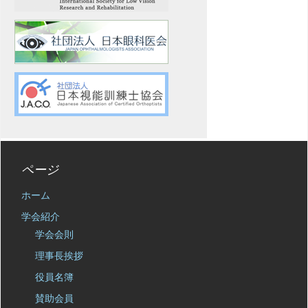
ページ
ホーム
学会紹介
学会会則
理事長挨拶
役員名簿
賛助会員