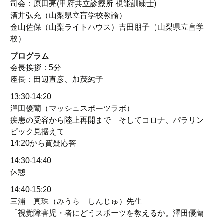
司会：原田亮(甲府共立診療所 視能訓練士)
酒井弘充（山梨県立盲学校教諭）
金山佐保（山梨ライトハウス）吉田朋子（山梨県立盲学
校）
プログラム
会長挨拶：5分
座長：田辺直彦、加茂純子
13:30-14:20
澤田優蘭（マッシュスポーツラボ）
疾患の受容から陸上再開まで そしてコロナ、パラリン
ピック見据えて
14:20から質疑応答
14:30-14:40
休憩
14:40-15:20
三浦 真珠（みうら しんじゅ）先生
「視覚障害児・者にどうスポーツを教えるか。澤田優蘭