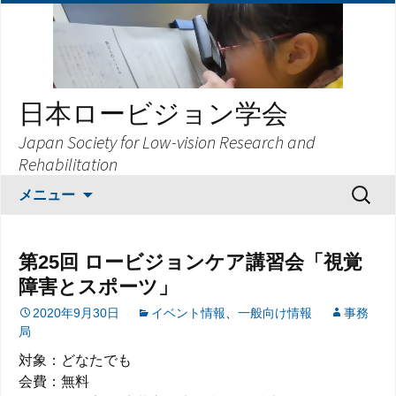
日本ロービジョン学会
Japan Society for Low-vision Research and
Rehabilitation
コ
検
メニュー
ン
索:
テ
ン
第25回 ロービジョンケア講習会「視覚
ツ
障害とスポーツ」
へ
ス
2020年9月30日
イベント情報
、
一般向け情報
事務
局
キ
ッ
対象：どなたでも
プ
会費：無料