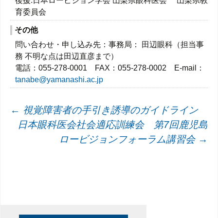
後援:日本ロービジョン学会 山梨県眼科医会 山梨県教
育委員会
その他
問い合わせ・申し込み先：事務局： 田辺眼科（担当事
務 不明な点は田辺直彦まで）
電話：055-278-0001 FAX：055-278-0002 E-mail：
tanabe@yamanashi.ac.jp
投
←
視覚障害者の手引き誘導のガイドライン
日本眼科医会社会適応訓練会 第7回鹿児島
稿
ロービジョンフォーラム講習会
→
ナ
ビ
ゲ
ー
シ