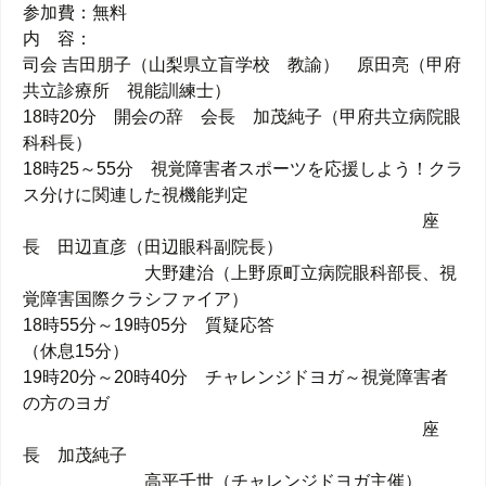
参加費：無料
内 容：
司会 吉田朋子（山梨県立盲学校 教諭） 原田亮（甲府
共立診療所 視能訓練士）
18時20分 開会の辞 会長 加茂純子（甲府共立病院眼
科科長）
18時25～55分 視覚障害者スポーツを応援しよう！クラ
ス分けに関連した視機能判定
座
長 田辺直彦（田辺眼科副院長）
大野建治（上野原町立病院眼科部長、視
覚障害国際クラシファイア）
18時55分～19時05分 質疑応答
（休息15分）
19時20分～20時40分 チャレンジドヨガ～視覚障害者
の方のヨガ
座
長 加茂純子
高平千世（チャレンジドヨガ主催）