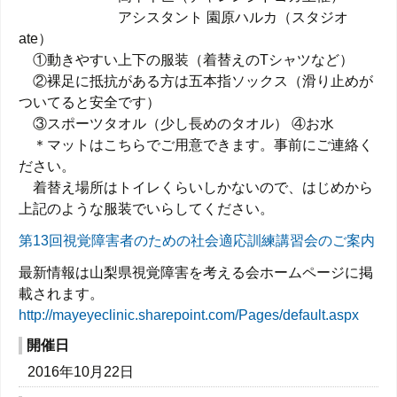
アシスタント 園原ハルカ（スタジオ
ate）
①動きやすい上下の服装（着替えのTシャツなど）
②裸足に抵抗がある方は五本指ソックス（滑り止めが
ついてると安全です）
③スポーツタオル（少し長めのタオル） ④お水
＊マットはこちらでご用意できます。事前にご連絡く
ださい。
着替え場所はトイレくらいしかないので、はじめから
上記のような服装でいらしてください。
第13回視覚障害者のための社会適応訓練講習会のご案内
最新情報は山梨県視覚障害を考える会ホームページに掲
載されます。
http://mayeyeclinic.sharepoint.com/Pages/default.aspx
開催日
2016年10月22日