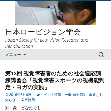
日本ロービジョン学会
Japan Society for Low-vision Research and
Rehabilitation
コ
検
メニュー
ン
索:
テ
ン
第13回 視覚障害者のための社会適応訓
ツ
練講習会「視覚障害スポーツの視機能判
へ
定・ヨガの実践」
ス
キ
2016年6月8日
イベント情報
、
一般向け情報
、
重要なお
ッ
知らせ
事務局
プ
対 象：どなたでも