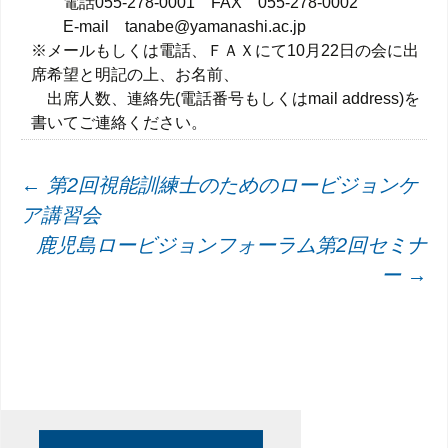
電話055-278-0001 FAX 055-278-0002
E-mail tanabe@yamanashi.ac.jp
※メールもしくは電話、ＦＡＸにて10月22日の会に出
席希望と明記の上、お名前、
出席人数、連絡先(電話番号もしくはmail address)を
書いてご連絡ください。
投
←
第2回視能訓練士のためのロービジョンケ
ア講習会
稿
鹿児島ロービジョンフォーラム第2回セミナ
ナ
ー
→
ビ
ゲ
ー
シ
ョ