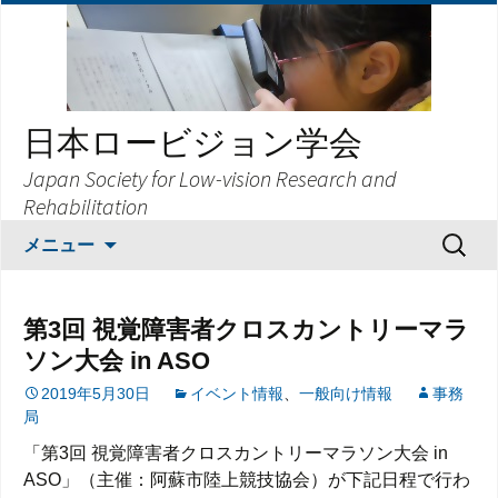
日本ロービジョン学会
Japan Society for Low-vision Research and
Rehabilitation
コ
検
メニュー
ン
索:
テ
ン
第3回 視覚障害者クロスカントリーマラ
ツ
ソン大会 in ASO
へ
ス
2019年5月30日
イベント情報
、
一般向け情報
事務
局
キ
ッ
「第3回 視覚障害者クロスカントリーマラソン大会 in
プ
ASO」（主催：阿蘇市陸上競技協会）が下記日程で行わ