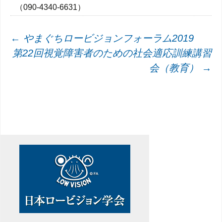
（090-4340-6631）
投
←
やまぐちロービジョンフォーラム2019
第22回視覚障害者のための社会適応訓練講習
稿
会（教育）
→
ナ
ビ
ゲ
ー
シ
ョ
ン