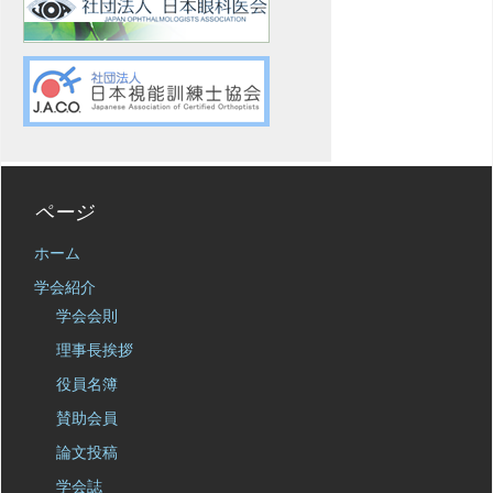
ページ
ホーム
学会紹介
学会会則
理事長挨拶
役員名簿
賛助会員
論文投稿
学会誌