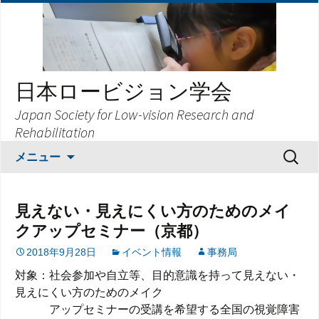
日本ロービジョン学会
Japan Society for Low-vision Research and
Rehabilitation
コ
検
メニュー
ン
索:
テ
ン
見えない・見えにくい方のためのメイ
ツ
クアップセミナー（京都）
へ
ス
2018年9月28日
イベント情報
事務局
キ
対象：社会参加や自立等、目的意識を持って見えない・
ッ
見えにくい方のためのメイク
プ
アップセミナーの受講を希望する全国の視覚障害