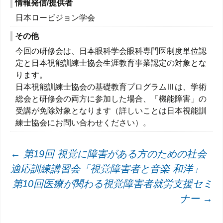
情報発信/提供者
日本ロービジョン学会
その他
今回の研修会は、日本眼科学会眼科専門医制度単位認
定と日本視能訓練士協会生涯教育事業認定の対象とな
ります。
日本視能訓練士協会の基礎教育プログラムⅢは、学術
総会と研修会の両方に参加した場合、「機能障害」の
受講が免除対象となります（詳しいことは日本視能訓
練士協会にお問い合わせください）。
投
←
第19回 視覚に障害がある方のための社会
適応訓練講習会「視覚障害者と音楽 和洋」
稿
第10回医療が関わる視覚障害者就労支援セミ
ナ
ナー
→
ビ