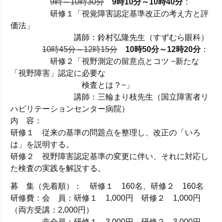
9時～10時30分
9時10分～10時40分
：
研修１「視覚障害認定基準改正の考え方と評
価法」
講師：鈴村弘隆先生（すずむら眼科）
10時45分～12時15分
10時50分～12時20分
：
研修２「視野測定の留意点とコツ −新たな
「視野障害」認定に必要な
検査とは？−」
講師：三輪まり枝先生（国立障害者リ
ハビリテーションセンター病院）
内 容：
研修１ 従来の基準の問題点を整理し、改正の「いろ
は」を説明する。
研修２ 視野障害認定基準の変更に伴い、それに対応し
た検査の実践を解説する。
募 集（先着順）： 研修１ 160名、研修２ 160名
研修費：会 員：研修１ 1,000円 研修２ 1,000円
（両方受講：2,000円）
非会員：研修１ 3,000円 研修２ 3,000円