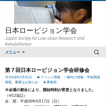
日本ロービジョン学会
Japan Society for Low-vision Research and
Rehabilitation
コ
検
メニュー
ン
索:
テ
ン
第７回日本ロービジョン学会研修会
ツ
2018年3月31日
イベント情報
、
一般向け情報
、
学術関連
へ
情報
、
重要なお知らせ
事務局
ス
キ
※会場の都合により、開始時刻が変更となりました。
ッ
（4/12追記）
プ
会 期：平成30年6月17日（日）