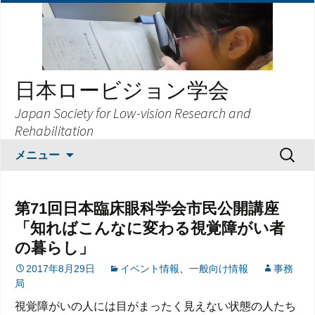
日本ロービジョン学会
Japan Society for Low-vision Research and
Rehabilitation
コ
検
メニュー
ン
索:
テ
ン
第71回日本臨床眼科学会市民公開講座
ツ
「知ればこんなに変わる視覚障がい者
へ
の暮らし」
ス
キ
2017年8月29日
イベント情報
、
一般向け情報
事務
ッ
局
プ
視覚障がいの人には目がまったく見えない状態の人たち