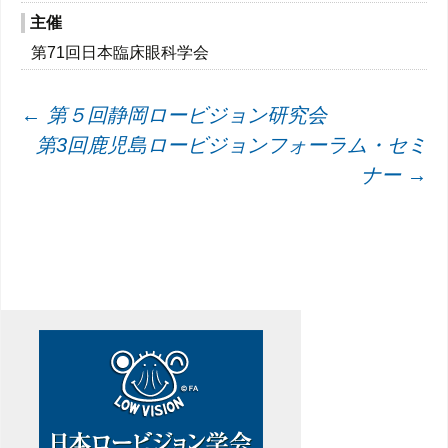
主催
第71回日本臨床眼科学会
投
←
第５回静岡ロービジョン研究会
第3回鹿児島ロービジョンフォーラム・セミ
稿
ナー
→
ナ
ビ
ゲ
ー
シ
ョ
ン