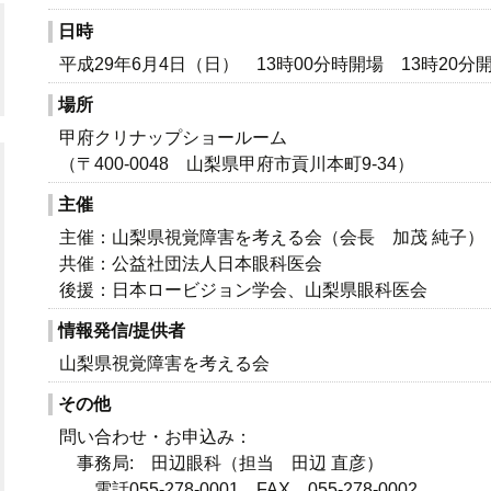
日時
平成29年6月4日（日） 13時00分時開場 13時20分
場所
甲府クリナップショールーム
（〒400-0048 山梨県甲府市貢川本町9-34）
主催
主催：山梨県視覚障害を考える会（会長 加茂 純子）
共催：公益社団法人日本眼科医会
後援：日本ロービジョン学会、山梨県眼科医会
情報発信/提供者
山梨県視覚障害を考える会
その他
問い合わせ・お申込み：
事務局: 田辺眼科（担当 田辺 直彦）
電話055-278-0001 FAX 055-278-0002