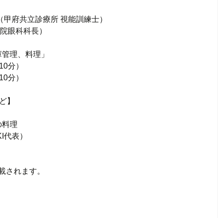
情報
（甲府共立診療所 視能訓練士）
院眼科科長）
庫管理、料理」
分）
分）
ど】
の料理
代表）
載されます。