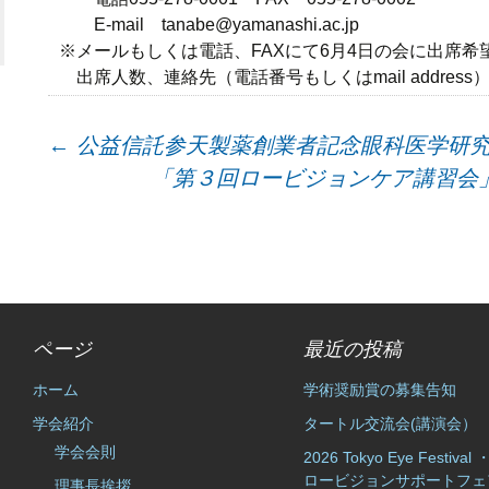
E-mail tanabe@yamanashi.ac.jp
※メールもしくは電話、FAXにて6月4日の会に出席
出席人数、連絡先（電話番号もしくはmail addres
←
公益信託参天製薬創業者記念眼科医学研
「第３回ロービジョンケア講習会
ページ
最近の投稿
ホーム
学術奨励賞の募集告知
学会紹介
タートル交流会(講演会）
学会会則
2026 Tokyo Eye Festiva
ロービジョンサポートフェ
理事長挨拶