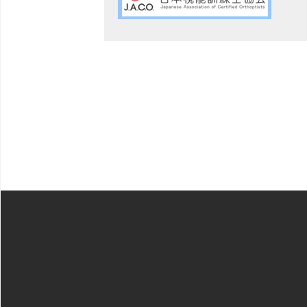
投
稿
ナ
ビ
ゲ
ー
シ
ョ
ン