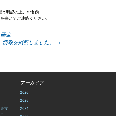
希望と明記の上、お名前、
s）を書いてご連絡ください。
究基金
」情報を掲載しました。
→
アーカイブ
2026
2025
l ・東京
2024
ア