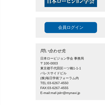
プ
賛助会員
論文投稿
会員ログイン
学会誌
過去の学術総会
問い合わせ先
日本ロービジョン学会 事務局
〒100-0003
東京都千代田区一ツ橋1-1-1
パレスサイドビル
(株)毎日学術フォーラム内
TEL:03-6267-4550
FAX:03-6267-4555
E-mail:maf-jslrr@mynavi.jp