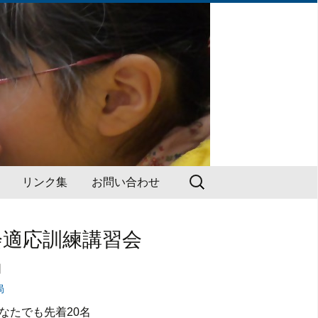
検
リンク集
お問い合わせ
索:
会適応訓練講習会
」
局
なたでも先着20名
研修会・講習