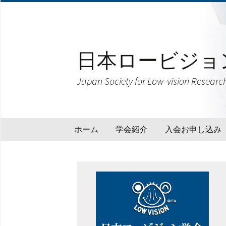
日本ロービジョ
Japan Society for Low-vision Researc
コ
ホーム
学会紹介
入会お申し込み
ン
テ
学会紹介
ン
ツ
理事長挨拶
へ
ス
学会会則
キ
ッ
役員名簿