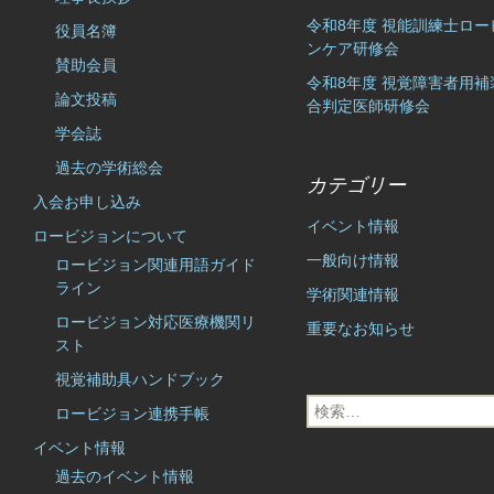
令和8年度 視能訓練士ロー
役員名簿
ンケア研修会
賛助会員
令和8年度 視覚障害者用補
論文投稿
合判定医師研修会
学会誌
過去の学術総会
カテゴリー
入会お申し込み
イベント情報
ロービジョンについて
一般向け情報
ロービジョン関連用語ガイド
ライン
学術関連情報
ロービジョン対応医療機関リ
重要なお知らせ
スト
視覚補助具ハンドブック
検
ロービジョン連携手帳
索:
イベント情報
過去のイベント情報