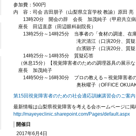
東北
会・セミナー
参加費：500円
視覚補助具ハンドブック
内 容：司会 吉田朋子（山梨県立盲学校 教諭）原田 亮
関東・甲信越
13時20分 開会の辞 会長 加茂純子（甲府共立病
座長 田辺直彦（田辺眼科副院長）
東京
13時25分～14時25分 当事者の「食材の調達、在
滝沢清江（口演20分、質疑10
東海・北陸
白濱顕子（口演20分、質疑10
14時25分～14時35分 質疑応答
近畿
（休息15分）【視覚障害者のための調理器具の展示な
座長 加茂純子
中国・四国
14時50分～16時30分 プロの教える～視覚障害者
奥秋曜子（OFFICE OKUAKI
九州・沖縄
第15回視覚障害者のための社会適応訓練講習会のご案内
最新情報は山梨県視覚障害を考える会ホームページに掲
http://mayeyeclinic.sharepoint.com/Pages/default.aspx
開催日
2017年6月4日