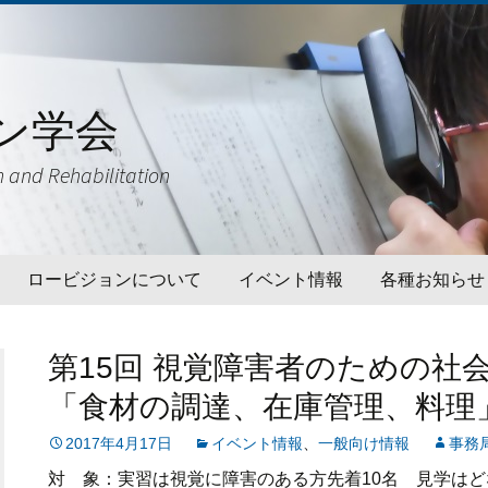
ン学会
h and Rehabilitation
ロービジョンについて
イベント情報
各種お知らせ
ロービジョンケアとは
開催予定のイベント情報
一般向け情報
第15回 視覚障害者のための社
ロービジョン関連用語ガイド
過去のイベント情報
学術関連情報
ライン
「食材の調達、在庫管理、料理
災害対策情報
2017年4月17日
イベント情報
、
一般向け情報
事務
ロービジョン対応医療機関リ
北海道
スト
対 象：実習は視覚に障害のある方先着10名 見学はど
ロービジョン