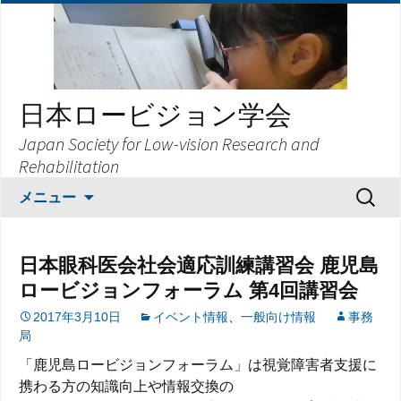
日本ロービジョン学会
Japan Society for Low-vision Research and
Rehabilitation
コ
検
メニュー
ン
索:
テ
ン
日本眼科医会社会適応訓練講習会 鹿児島
ツ
ロービジョンフォーラム 第4回講習会
へ
ス
2017年3月10日
イベント情報
、
一般向け情報
事務
局
キ
ッ
「鹿児島ロービジョンフォーラム」は視覚障害者支援に
プ
携わる方の知識向上や情報交換の