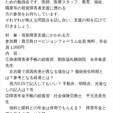
ための勉強会です。医師、医療スタッフ、教育、福祉、
職業等の視覚障害者支援に携わる
方の参加をお待ちしています。
それぞれが抱える問題点を話し合い、支援の和を広げて
行きましょう。
対 象：視覚障害支援にかかわる方
参加費：鹿児島ロービジョンフォーラム会員 無料，非会
員 1,000円
内 容：
①身体障害者手帳の総復習 勤医協札幌病院 永井春彦
先生
左右眼で原因疾患が異なる場合は？ 傷病発生時期と
は？参考となる経過とは？
視力0.15で記入してもいい？ 手動弁、明暗弁、光覚な
しの記入は？等
②障害年金手帳の総復習 社会保険労務士 平元浩美先
生
他科と眼科との年金は併用でもらえる？ 障害年金と