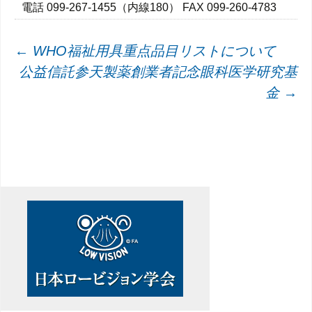
電話 099-267-1455（内線180） FAX 099-260-4783
投
←
WHO福祉用具重点品目リストについて
公益信託参天製薬創業者記念眼科医学研究基
稿
金
→
ナ
ビ
ゲ
ー
シ
ョ
ン