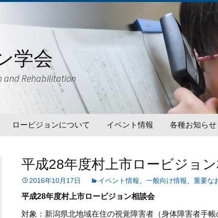
ン学会
h and Rehabilitation
ロービジョンについて
イベント情報
各種お知らせ
ロービジョンケアとは
開催予定のイベント情報
一般向け情報
平成28年度村上市ロービジョ
ロービジョン関連用語ガイド
過去のイベント情報
学術関連情報
ライン
2016年10月17日
イベント情報
、
一般向け情報
、
重要な
災害対策情報
平成28年度村上市ロービジョン相談会
ロービジョン対応医療機関リ
北海道
スト
対象：新潟県北地域在住の視覚障害者（身体障害者手帳
ロービジョン