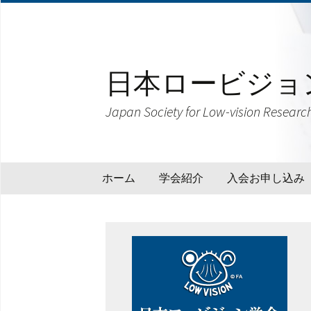
日本ロービジョ
Japan Society for Low-vision Researc
コ
ホーム
学会紹介
入会お申し込み
ン
テ
学会紹介
ン
ツ
理事長挨拶
へ
ス
学会会則
キ
ッ
役員名簿