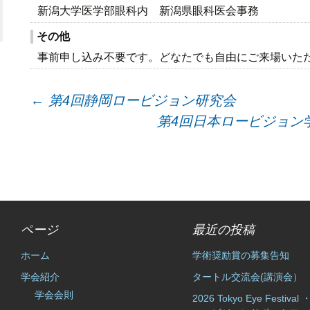
新潟大学医学部眼科内 新潟県眼科医会事務
その他
事前申し込み不要です。どなたでも自由にご来場いた
←
第4回静岡ロービジョン研究会
第4回日本ロービジョン
ページ
最近の投稿
ホーム
学術奨励賞の募集告知
学会紹介
タートル交流会(講演会）
学会会則
2026 Tokyo Eye Festiva