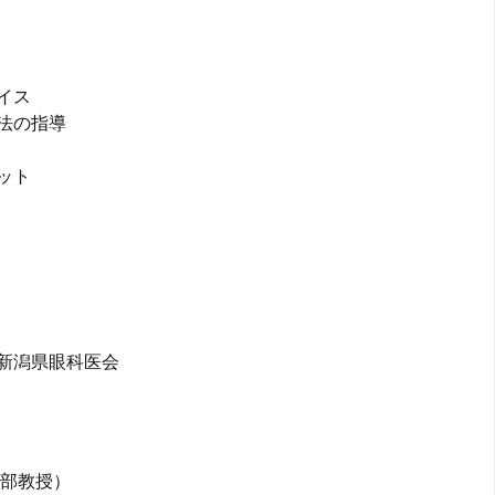
情報
イス
法の指導
ット
ー
新潟県眼科医会
部教授）