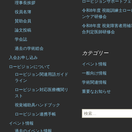
ロービジョンサポートフェ
理事長挨拶
令和8年度 視能訓練士ロー
役員名簿
ンケア研修会
賛助会員
令和8年度 視覚障害者用補
論文投稿
合判定医師研修会
学会誌
過去の学術総会
カテゴリー
入会お申し込み
イベント情報
ロービジョンについて
一般向け情報
ロービジョン関連用語ガイド
ライン
学術関連情報
ロービジョン対応医療機関リ
重要なお知らせ
スト
視覚補助具ハンドブック
検
ロービジョン連携手帳
索:
イベント情報
過去のイベント情報