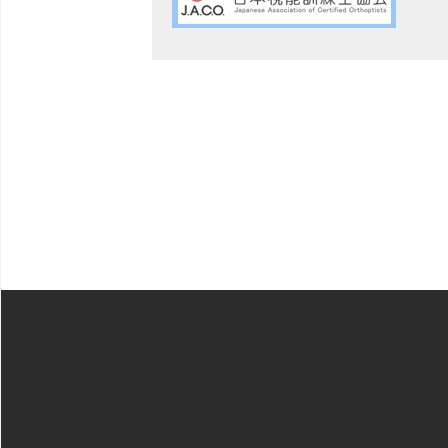
投
稿
ナ
ビ
ゲ
ー
シ
ョ
ン