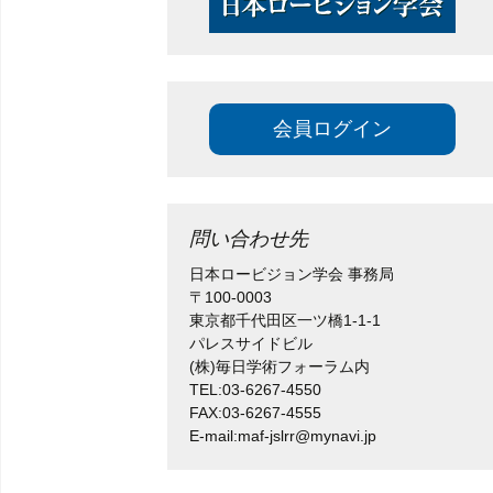
プ
賛助会員
論文投稿
会員ログイン
学会誌
過去の学術総会
問い合わせ先
日本ロービジョン学会 事務局
〒100-0003
東京都千代田区一ツ橋1-1-1
パレスサイドビル
(株)毎日学術フォーラム内
TEL:03-6267-4550
FAX:03-6267-4555
E-mail:maf-jslrr@mynavi.jp