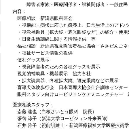
東北
会・セミナー
障害者家族・医療関係者・福祉関係者・一般住民
視覚補助具ハンドブック
内容：
関東・甲信越
医療相談 新潟県眼科医会
・視機能・病状に応じた療養上、日常生活上のアドバ
東京
・視覚補助具（拡大鏡・遮光眼鏡など）の紹介・使用
・日常生活訓練に関する情報提供 等
東海・北陸
福祉相談 新潟県視覚障害者福祉協会・ささだんごネ
・福祉サービス情報の提供
近畿
便利グッズ展示
・視覚障害者のための各種グッズを展示
中国・四国
視覚的補助具・機器展示 協力各社
・拡大読書器、各種拡大鏡、遮光眼鏡などの展示
九州・沖縄
盲導犬体験歩行会 日本盲導犬協会仙台訓練センタ
眼科スタッフ向けロービジョンケアミニレクチャー 
医療相談スタッフ：
斎藤 達也（白根さいとう眼科 院長）
張替 涼子（新潟大学ロービジョン外来医師)
石井 雅子（視能訓練士・新潟医療福祉大学医療技術学