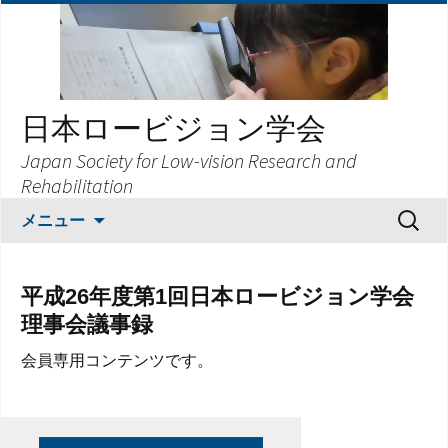
日本ロービジョン学会
Japan Society for Low-vision Research and
Rehabilitation
コ
検
メニュー
ン
索:
テ
ン
平成26年度第1回日本ロービジョン学会
ツ
理事会議事録
へ
ス
会員専用コンテンツです。
キ
ッ
プ